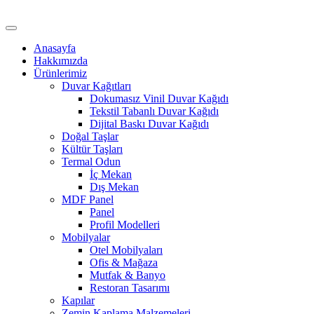
Anasayfa
Hakkımızda
Ürünlerimiz
Duvar Kağıtları
Dokumasız Vinil Duvar Kağıdı
Tekstil Tabanlı Duvar Kağıdı
Dijital Baskı Duvar Kağıdı
Doğal Taşlar
Kültür Taşları
Termal Odun
İç Mekan
Dış Mekan
MDF Panel
Panel
Profil Modelleri
Mobilyalar
Otel Mobilyaları
Ofis & Mağaza
Mutfak & Banyo
Restoran Tasarımı
Kapılar
Zemin Kaplama Malzemeleri